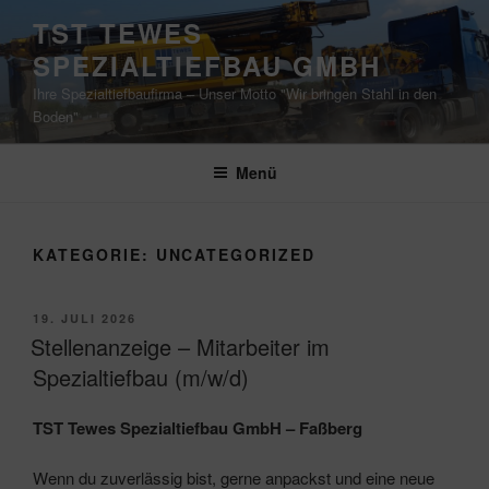
Zum
TST TEWES
Inhalt
SPEZIALTIEFBAU GMBH
springen
Ihre Spezialtiefbaufirma – Unser Motto "Wir bringen Stahl in den
Boden"
Menü
KATEGORIE:
UNCATEGORIZED
VERÖFFENTLICHT
19. JULI 2026
AM
Stellenanzeige – Mitarbeiter im
Spezialtiefbau (m/w/d)
TST Tewes Spezialtiefbau GmbH – Faßberg
Wenn du zuverlässig bist, gerne anpackst und eine neue